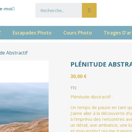
e-moi
Z
Escapades Photo
Cours Photo
Tirages D'ar
de Abstractif
PLÉNITUDE ABSTRA
30,00 €
TTC
Plénitude Abstractif :
Un temps de pause en tant que
J'aime aller à la découverte d'u
à l'imprévu des rencontres ave
un détail, une ambiance, une l
et mon instinct qui me transpo